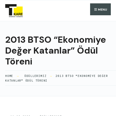
Search
Skip
Search
MENU
for:
to
content
2013 BTSO “Ekonomiye
Değer Katanlar” Ödül
Töreni
HOME
ÖDÜLLERIMIZ
2013 BTSO “EKONOMIYE DEĞER
KATANLAR” ÖDÜL TÖRENI