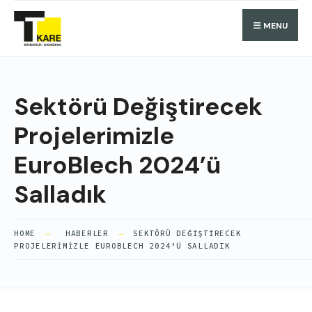
Search
Skip
Search
MENU
for:
to
content
Sektörü Değiştirecek
Projelerimizle
EuroBlech 2024’ü
Salladık
HOME
HABERLER
SEKTÖRÜ DEĞIŞTIRECEK
PROJELERIMIZLE EUROBLECH 2024’Ü SALLADIK